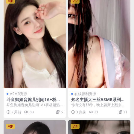
VIP
VIP
ASMR资源
在线福利资源
斗鱼御姐音婉儿别闹1A+桥桥
知名主播大三丝ASMR系列助
超温柔1A+烛灵儿3A最新作品
眠合集 22
斗鱼御姐音婉儿别闹1A+桥桥超温
你有没有那种，晚上躺床上翻来覆
5A[百度网盘下载]
柔1A+烛灵儿3A最新作品5A[百度网
去，就是睡不着的时候？脑子里像
2 周前
83
5
3 月前
21
11
盘下载] ...
开了几十个网页，关都...
VIP
VIP