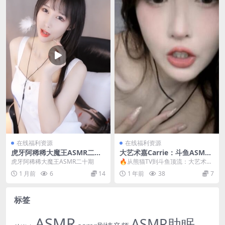
在线福利资源
在线福利资源
虎牙阿稀稀大魔王ASMR二十
大艺术嘉Carrie：斗鱼ASMR
期
一姐的啄木鸟系列与耳烛催眠
虎牙阿稀稀大魔王ASMR二十期
🔥从熊猫TV到斗鱼顶流：大艺术嘉
术[MP3/无损音质]
的ASMR封神之路 要说国内ASMR
1 月前
6
14
1 年前
38
7
界的天花板级...
标签
ASMR
ASMR助眠