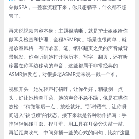
朵做SPA，一整套流程下来，你只想躺平，什么都不想
管了。
再来说视频内容本身：主题很清晰，就是护士姐姐给你
做耳朵检查和护理，全程ASMR向。场景也很简单，就
是诊室风格，有听诊器、笔、纸张翻页之类的声音做背
景触发。你会听到她打开病历本、写字、翻页，还有听
诊器在你耳边移动的声音，这些都属于非常经典的
ASMR触发点，对很多老ASMR党来说一戳一个准。
视频开头，她先轻声打招呼，让你坐好，稍微侧一点
头，好让她检查耳朵。她的声音不急不躁，像是在哄你
放松：“稍微靠后一点，放松就好。”那种语气，让你瞬
间进入“被照顾”的状态。接下来就是各种动作描写：手
指轻轻触碰耳廓、捏耳垂、用工具在耳朵旁边敲一敲、
再近距离吹气，中间穿插一些关心式的问句，比如“这里