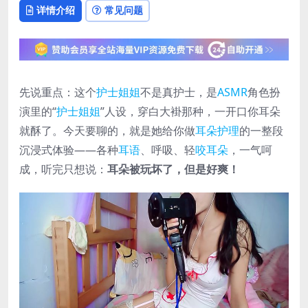
详情介绍
常见问题
先说重点：这个
护士姐姐
不是真护士，是
ASMR
角色扮
演里的“
护士姐姐
”人设，穿白大褂那种，一开口你耳朵
就酥了。今天要聊的，就是她给你做
耳朵护理
的一整段
沉浸式体验——各种
耳语
、呼吸、轻
咬耳朵
，一气呵
成，听完只想说：
耳朵被玩坏了，但是好爽！