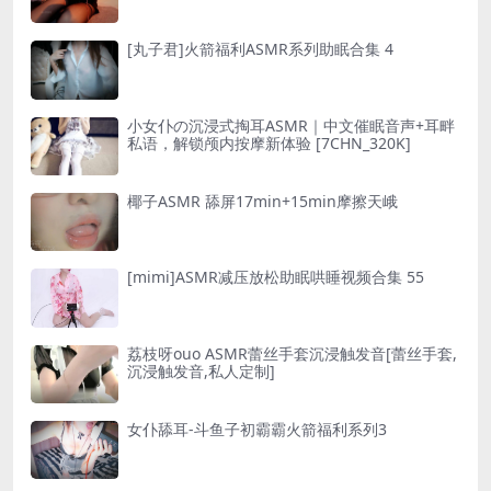
[丸子君]火箭福利ASMR系列助眠合集 4
小女仆の沉浸式掏耳ASMR｜中文催眠音声+耳畔
私语，解锁颅内按摩新体验 [7CHN_320K]
椰子ASMR 舔屏17min+15min摩擦天峨
[mimi]ASMR减压放松助眠哄睡视频合集 55
荔枝呀ouo ASMR蕾丝手套沉浸触发音[蕾丝手套,
沉浸触发音,私人定制]
女仆舔耳-斗鱼子初霸霸火箭福利系列3