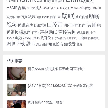
asmr剧情音频
Aki秋水
ASMR合集
asmr成人
R18音频
mimi
ASMR舔耳
ASMR资源
丝足
其
助眠
助眠
减压
写真
助眠哄睡
实是椰子啦
剧情ASMR
剧情音声
口腔音
视频
哄睡
助眠音声
哄
呻吟声
叫床声
助眠音频
声控助眠
声控哄睡
睡视频
喘息声
声控
婉儿别闹
小萌
掏耳
掏耳朵
白鹿姬
幽灵妹ASMR
ASMR
日系轻音
福利视频
沉浸式助眠
网盘下载
舔耳
触发音
角色扮演
虎牙圈圈
音频
相关推荐
椰子ASMR 领夹麦假耳天峨 两耳弹蛇
[ASMR日南]2021.06.23NICO会员限定内容
虎牙抱抱er 黑丝口腔音