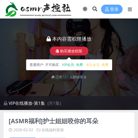
登录
本内容需权限播放
购买播放权限
普通用户:
不可购买
VIP会员:
免费
永久会员:
免费
已有
121
人解锁播放
VIP在线播放-第1集
(共1集)
[ASMR福利]护士姐姐咬你的耳朵
2026-02-02
在线福利资源