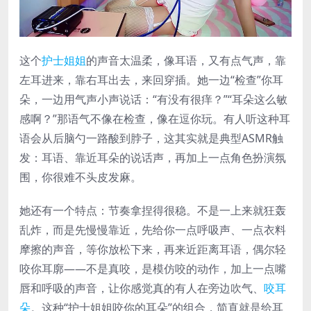
这个
护士姐姐
的声音太温柔，像耳语，又有点气声，靠
左耳进来，靠右耳出去，来回穿插。她一边“检查”你耳
朵，一边用气声小声说话：“有没有很痒？”“耳朵这么敏
感啊？”那语气不像在检查，像在逗你玩。有人听这种耳
语会从后脑勺一路酸到脖子，这其实就是典型ASMR触
发：耳语、靠近耳朵的说话声，再加上一点角色扮演氛
围，你很难不头皮发麻。
她还有一个特点：节奏拿捏得很稳。不是一上来就狂轰
乱炸，而是先慢慢靠近，先给你一点呼吸声、一点衣料
摩擦的声音，等你放松下来，再来近距离耳语，偶尔轻
咬你耳廓——不是真咬，是模仿咬的动作，加上一点嘴
唇和呼吸的声音，让你感觉真的有人在旁边吹气、
咬耳
朵
。这种“护士姐姐咬你的耳朵”的组合，简直就是给耳