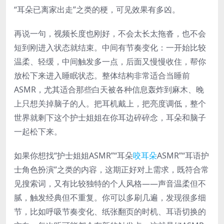
“耳朵已离家出走”之类的梗，可见效果有多凶。
再说一句，视频长度也刚好，不会太长太拖沓，也不会
短到刚进入状态就结束。中间有节奏变化：一开始比较
温柔、轻缓，中间触发多一点，后面又慢慢收住，帮你
放松下来进入睡眠状态。整体结构非常适合当睡前
ASMR，尤其适合那些白天被各种信息轰炸到麻木、晚
上只想关掉脑子的人。把耳机戴上，把亮度调低，整个
世界就剩下这个护士姐姐在你耳边碎碎念，耳朵和脑子
一起松下来。
如果你想找“护士姐姐ASMR”“耳朵
咬耳朵
ASMR”“耳语护
士角色扮演”之类的内容，这期正好对上需求，既符合常
见搜索词，又有比较独特的个人风格——声音温柔但不
腻，触发经典但不重复。你可以多刷几遍，发现很多细
节，比如呼吸节奏变化、纸张翻页的时机、耳语切换的