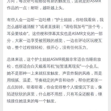
方向，每次听可能都会有新的触发点，这就是好ASMR
作品的一点：耐听，越听越上头。
有些人会一边听一边吐槽：“护士姐姐，你给我看病，我
怎么越听越清醒？”或者直接刷：“请给我加号”“挂个号，
耳朵要续命”。这些梗和弹幕其实也是ASMR文化的一部
分，大家一边享受被照顾的感觉，一边在评论区玩梗互
动，整个过程很轻松、很开心，没有任何压力。
总体来说，这个护士姐姐ASMR视频非常适合当睡前放
松，也很适合白天戴着耳机“短暂逃离现实”一小会儿。
她不是那种一上来就狂发触发、声音炸裂的风格，而是
用细腻、温柔、节奏稳定的声音和动作，帮你把紧张一
点点卸掉。听着听着，你会觉得整个人慢慢沉下去，像
陷进软软的床里，什么都不用想，只有耳朵还醒着，继
续接住她送来的每一个触发。