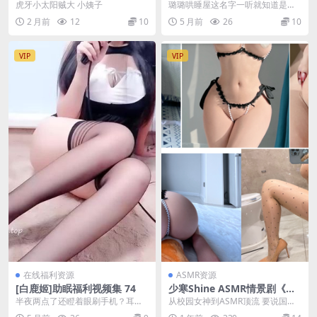
高跟鞋网袜甜麦ASMR减压视
虎牙小太阳贼大 小姨子
璐璐哄睡屋这名字一听就知道是奔
频集 52
着哄睡来的吧？对，她就是那种声
2 月前
12
10
5 月前
26
10
音一开口就想让人乖乖...
VIP
VIP
在线福利资源
ASMR资源
[白鹿姬]助眠福利视频集 74
少寒Shine ASMR情景剧《小
心情》独家音源+助眠触发合
半夜两点了还瞪着眼刷手机？耳朵
从校园女神到ASMR顶流 要说国内A
集[5V/3.2G]
里塞上耳机，点开这一集白鹿姬助
SMR界的扛把子，少寒Shine必须拥