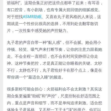
箭福利”。这期合集正好把这些点都串了起来：有耳语，
有口腔音，有小剧场，也有专属火箭回馈的细腻感觉。
对于想找
ASMR助眠
、又喜欢丸子君风格的人来说，这
期就是一个性价比很高的选择，不用到处去翻零散切
片，一次性集中感受她的声控魅力。
丸子君的声音自带一种“黏人感”，但不会腻。她会用小
停顿、轻笑、吸气声来打断节奏，让你的注意力跟着她
走。不会全程一直唠叨，也不会长时间安静得让你走
神。这种节奏把控，才是真正能让你睡着的关键。太吵
不行，太静也不行，丸子君恰好卡在那个点上，像是在
帮你调一个“最适合入睡”的频道。
很多新粉可能会担心：火箭福利会不会太刺激？其实这
期合集更偏重“助眠”和“声控”，尺度控制在舒适范围之
内，重点是声音和细节，而不是单纯追求刺激。适合想
体验丸子君风格、又不想一下子太“顶”的用户。你可以