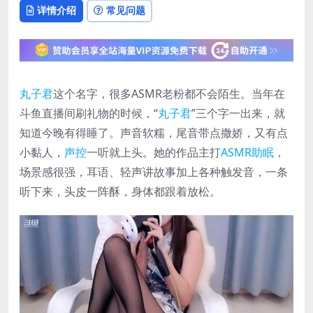
详情介绍
常见问题
丸子君
这个名字，很多ASMR老粉都不会陌生。当年在
斗鱼直播间刷礼物的时候，“
丸子君
”三个字一出来，就
知道今晚有得睡了。声音软糯，尾音带点撒娇，又有点
小黏人，
声控
一听就上头。她的作品主打
ASMR助眠
，
场景感很强，耳语、轻声讲故事加上各种触发音，一条
听下来，头皮一阵酥，身体都跟着放松。