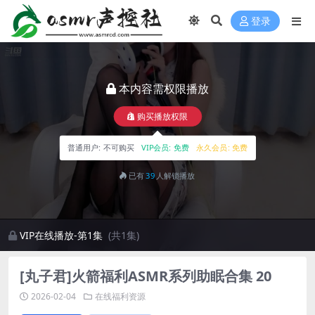
登录
本内容需权限播放
购买播放权限
普通用户:
不可购买
VIP会员:
免费
永久会员:
免费
已有
39
人解锁播放
VIP在线播放-第1集
(共1集)
[丸子君]火箭福利ASMR系列助眠合集 20
2026-02-04
在线福利资源