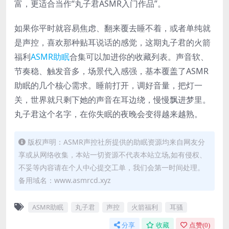
富，更适合当作“丸子君ASMR入门作品”。
如果你平时就容易焦虑、翻来覆去睡不着，或者单纯就
是声控，喜欢那种贴耳说话的感觉，这期丸子君的火箭
福利
ASMR助眠
合集可以加进你的收藏列表。声音软、
节奏稳、触发音多，场景代入感强，基本覆盖了ASMR
助眠的几个核心需求。睡前打开，调好音量，把灯一
关，世界就只剩下她的声音在耳边绕，慢慢飘进梦里。
丸子君这个名字，在你失眠的夜晚会变得越来越熟。
版权声明：ASMR声控社所提供的助眠资源均来自网友分
享或从网络收集，本站一切资源不代表本站立场,如有侵权、
不妥等内容请在个人中心提交工单，我们会第一时间处理。
备用域名：www.asmrcd.xyz
ASMR助眠
丸子君
声控
火箭福利
耳骚
分享
收藏
点赞(
0
)