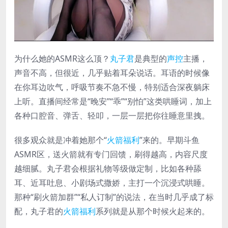
为什么她的ASMR这么顶？
丸子君
是典型的
声控
主播，
声音不高，但很近，几乎贴着耳朵说话。耳语的时候像
在你耳边吹气，呼吸节奏不急不慢，特别适合深夜躺床
上听。直播间经常是“晚安”“乖”“别怕”这类哄睡词，加上
各种口腔音、弹舌、轻叩，一层一层把你往睡意里拽。
很多观众就是冲着她那个“
火箭福利
”来的。早期斗鱼
ASMR区，送火箭就有专门回馈，刷得越高，内容尺度
越细腻。丸子君会根据礼物等级做定制，比如各种舔
耳、近耳吐息、小剧场式撒娇，主打一个沉浸式哄睡。
那种“刷火箭加群”“私人订制”的说法，在当时几乎成了标
配，丸子君的
火箭福利
系列就是从那个时候火起来的。