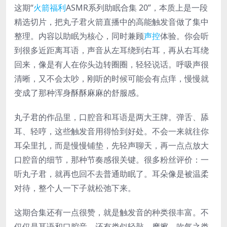
这期“
火箭福利
ASMR系列助眠合集 20”，本质上是一段
精选切片，把丸子君火箭直播中的高能触发音做了集中
整理。内容以助眠为核心，同时兼顾
声控
体验。你会听
到很多近距离耳语，声音从左耳绕到右耳，再从右耳绕
回来，像是有人在你头边转圈圈，轻轻说话。呼吸声很
清晰，又不会太吵，刚听的时候可能会有点痒，慢慢就
变成了那种浑身酥酥麻麻的舒服感。
丸子君的作品里，口腔音和耳语是两大王牌。弹舌、舔
耳、轻哼，这些触发音用得恰到好处。不会一来就往你
耳朵里扎，而是慢慢铺垫，先轻声聊天，再一点点放大
口腔音的细节，那种节奏感很关键。很多粉丝评价：一
听丸子君，就再也回不去普通助眠了。耳朵像是被温柔
对待，整个人一下子就松弛下来。
这期合集还有一点很赞，就是触发音的种类很丰富。不
仅仅是耳语和口腔音，还有类似轻敲、摩擦、吹气之类