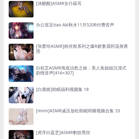
[沐醒醒]ASMR女仆舔耳
办公室足tiao Aki秋水11月520R付费音声
[张爱玲ASMR]粉丝祭系列之爆R娇妻眉药湿身诱
惑
白杭芷ASMR海底治愈之旅：美人鱼姐姐沉浸式
剧情音声[416×307]
[白鹿姬]助眠福利视频集 18
[mimi]ASMR减压放松助眠哄睡视频合集 33
[虎牙白荔芝]ASMR豹纹黑丝