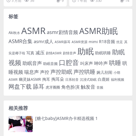
5 月前
36
9
1 年前
330
14
眠福利视频集 74，...
有姓名...
标签
ASMR
ASMR助眠
asmr剧情音频
Aki秋水
ASMR合集
asmr成人
R18音频
mimi
ASMR舔耳
ASMR资源
丝足
其
助眠
助眠
减压
写真
助眠哄睡
实是椰子啦
剧情ASMR
剧情音声
口腔音
视频
哄睡
助眠音声
哄
呻吟声
叫床声
助眠音频
声控助眠
声控哄睡
睡视频
喘息声
声控
婉儿别闹
小萌
掏耳
掏耳朵
白鹿姬
幽灵妹ASMR
ASMR
日系轻音
福利视频
沉浸式助眠
网盘下载
舔耳
触发音
角色扮演
虎牙圈圈
音频
相关推荐
[糖七baby]ASMR办卡精选视频 1