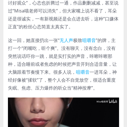
讨好观众”，心态也折腾过一通，作品删删减减，甚至说
过“Misa喵老师可以消失”，但大家嘴上说不看了，耳朵
还是很诚实，一有新视频还是会点进去听，这种“口嫌体
正直”的粉丝心态简直太真实了。
这一回，她直接扔出一张“
无人声
极致
咀嚼音
”的牌，主
打一个“闭嘴吃，听个爽”。没有聊天，没有念白，没有
突然说话吓你一跳，就是实打实的声音，咔嚓咔嚓那
种，适合睡前或者焦虑的时候把声音开到合适音量，让
大脑跟着节奏慢下来。很多人说，
咀嚼音
一进耳朵，神
经好像被“揉软”了，整个人会不自觉放空，很适合重度
失眠、焦虑、压力爆炸的听众当“精神按摩”。