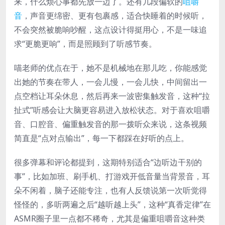
来，什么烦心事都先放一边了。还有几段偏软的
咀嚼
音
，声音更绵密、更有包裹感，适合快睡着的时候听，
不会突然被脆响吵醒，这点设计得挺用心，不是一味追
求“更脆更响”，而是照顾到了听感节奏。
喵老师的优点在于，她不是机械地在那儿吃，你能感觉
出她的节奏在带人，一会儿慢，一会儿快，中间留出一
点空档让耳朵休息，然后再来一波密集触发音，这种“拉
扯式”听感会让大脑更容易进入放松状态。对于喜欢咀嚼
音、口腔音、偏重触发音的那一拨听众来说，这条视频
简直是“点对点输出”，每一下都踩在好听的点上。
很多弹幕和评论都提到，这期特别适合“边听边干别的
事”，比如加班、刷手机、打游戏开低音量当背景音，耳
朵不闲着，脑子还能专注，也有人反馈说第一次听觉得
怪怪的，多听两遍之后“越听越上头”，这种“真香定律”在
ASMR圈子里一点都不稀奇，尤其是偏重咀嚼音这种类