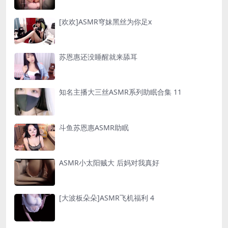
[欢欢]ASMR穹妹黑丝为你足x
苏恩惠还没睡醒就来舔耳
知名主播大三丝ASMR系列助眠合集 11
斗鱼苏恩惠ASMR助眠
ASMR小太阳贼大 后妈对我真好
[大波板朵朵]ASMR飞机福利 4