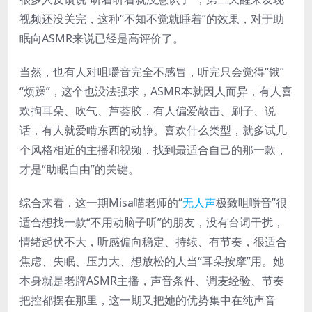
视频还没关完，这种“不知不觉就睡着”的效果，对于助
眠向ASMR来说已经是高评价了。
当然，也有人对咀嚼音完全不感冒，听完只会觉得“饿”
“烦躁”，这个也没法强求，ASMR本就因人而异，有人喜
欢掏耳朵、吹气、芦荟胶，有人偏爱敲击、刷子、说
话，有人就爱啃东西的动静。喜欢什么类型，就多试几
个风格相近的主播和视频，找到最适合自己的那一款，
才是“助眠自由”的关键。
综合来看，这一期Misa喵老师的“
无人声
极致咀嚼音”很
适合想找一款“不用动脑子听”的朋友，没有台词干扰，
情绪起伏不大，听感偏向稳定、持续、有节奏，很适合
焦虑、失眠、压力大、想放松的人当“耳朵按摩”用。她
本身就是老牌ASMR主播，声音条件、调麦经验、节奏
把控都摆在那里，这一期又把她的优势集中在纯声音