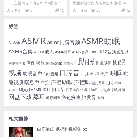
部 5
黑丝御姐助眠音效+沉浸触发
一、主播简介：酒仓ASMR是谁？
黑丝御姐的颅内按摩艺术 要说ASM
指南[1080P/3.2G]
酒仓ASMR这名字一听就挺有味
R圈里最会玩声音美学的宝藏主播，
3 月前
6
15
1 年前
58
12
道，像是个专门为...
奥利奥甜心儿绝...
标签
ASMR
ASMR助眠
asmr剧情音频
Aki秋水
ASMR合集
asmr成人
R18音频
mimi
ASMR舔耳
ASMR资源
丝足
其
助眠
助眠
减压
写真
助眠哄睡
实是椰子啦
剧情ASMR
剧情音声
口腔音
视频
哄睡
助眠音声
哄
呻吟声
叫床声
助眠音频
声控助眠
声控哄睡
睡视频
喘息声
声控
婉儿别闹
小萌
掏耳
掏耳朵
白鹿姬
幽灵妹ASMR
ASMR
日系轻音
福利视频
沉浸式助眠
网盘下载
舔耳
触发音
角色扮演
虎牙圈圈
音频
相关推荐
[白鹿姬]助眠福利视频集 65