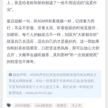
上，算是给老粉和新粉都递了一份不用说话的“温柔作
业”。
最后提醒一句，听ASMR和看视频一样，记得量力而
行，耳朵不舒服、音量太高、听着烦躁的时候直接停，
别硬听。每个人的触发点不一样，别因为“大家都在听”
就逼自己去适应，适合自己的才是最好的。这一期如果
你刚好喜欢咀嚼音、口腔音这类风格，那可以放心大胆
点开，大概率会越听越香，真到那种“听一次就被锁死”
的程度也不稀奇。
版权声明：ASMR声控社所提供的助眠资源均来自网友分
享或从网络收集，本站一切资源不代表本站立场,如有侵权、
不妥等内容请在个人中心提交工单，我们会第一时间处理。
备用域名：www.asmrcd.xyz
ASMR助眠
misa喵老师
咀嚼音
无人声