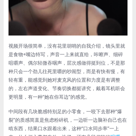
视频开场很简单，没有花里胡哨的自我介绍，镜头里就
是食物+嘴边特写，声音一上来就直给，咔嚓声、细碎
咀嚼声、偶尔轻微吞咽声，层次感做得挺到位，不是那
种只会一个劲儿往死里嚼的吵闹型，而是有快有慢，有
轻有重，能感觉到她对麦克风的位置和力度是有调整
的，左右声道变化、节奏切换都挺讲究，戴着耳机听会
更明显，有一种“她在你耳边”的感觉。
中间段有几块脆感特别足的小零食，一咬下去那种“爆
裂”的质感简直是焦虑粉碎机，一边听一边脑补自己也在
啃东西，结果口水跟着出来，这种“口水同步率”一上