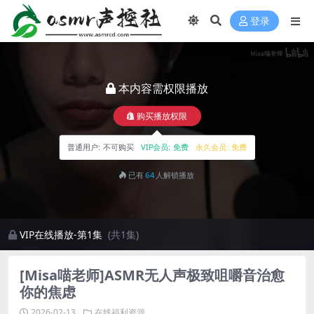
登录
本内容需权限播放
购买播放权限
普通用户:
不可购买
VIP会员:
免费
永久会员:
免费
已有
64
人解锁播放
VIP在线播放-第1集
(共1集)
[Misa喵老师]ASMR无人声极致咀嚼音治愈
你的焦虑
2026-02-13
在线福利资源