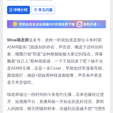
详情介绍
常见问题
Misa喵老师
这名号，老粉一听就知道是那位斗鱼时期
ASMR版块门面级别的存在，声音甜、嘴皮子还特别利
索，嘴瓢打错“郭嘉”这种梗都能被大家记到现在，弹幕
飘着“自己人”那种画面感，一下子就回来了吧？她不光
是ASMR主播，还是一名Coser，早期也经常漫展亮相，
颜值能打，御姐+甜妹两种味道都能整，声音条件更是
老天爷赏饭吃。
喵老师做过一段时间的斗鱼签约主播，后来也辗转过虎
牙、短视频平台，直播风格一开始走的是好说话、爱哄
人的路线，聊天唠嗑样样来，但越到后面越不想“习惯性