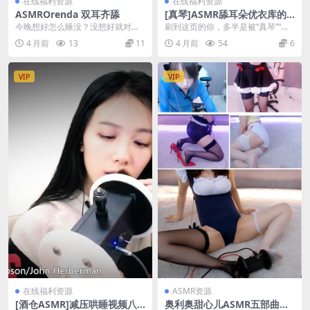
在线福利资源
在线福利资源
ASMROrenda 双耳齐舔
[真琴]ASMR舔耳朵优衣库的
热敷
今晚想好怎么睡没？没想好就对
刷到这页的你，多半是被“真琴”“舔
了，ASMROrenda这期“双耳齐舔”
耳朵”“优衣库”“热敷”这几个字一起炸
4 月前
13
11
4 月前
54
6
真的是来拯救...
出来的，...
VIP
VIP
在线福利资源
ASMR资源
[酒仓ASMR]减压哄睡视频八
奥利奥甜心儿ASMR五部曲：