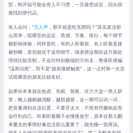
型，刚开始可能会有人不习惯，一旦接受设定，回头很
难找到替代品。
有人会问：“
无人声
，那不就是吃东西吗？”其实真没那
么简单，咀嚼音的远近、质感、节奏、留白，每个细节
都影响体验，同样是吃，有的人听着烦，有人听着直接
被秒睡，差别就在于这些细节。喵老师这期在这方面处
理得比较克制，不会往特别极端的方向走，整体听感偏
“温和治愈”，而不是“超刺激硬触发”，这一点对第一次尝
试咀嚼音的朋友比较友好。
如果你本来就在焦虑、失眠、熬夜、压力大这一类人群
里，晚上越躺越清醒，越想越烦，这一期可以试一试，
把音量调到合适位置，不要开太大，不然有些脆响反而
会吓到自己。听着听着脑子会慢慢放空，原本在那儿翻
来覆去的事情好像也没那么重要了，能先睡一觉再说。
很多人反馈说“听着听着就没意识了”，第二天醒来发现